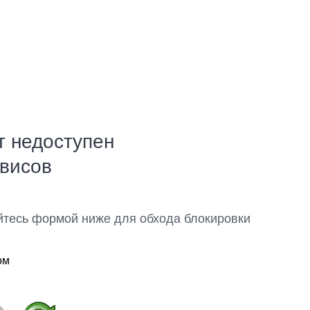
т недоступен
рвисов
йтесь формой ниже для обхода блокировки
ом