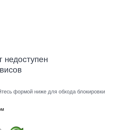
т недоступен
рвисов
йтесь формой ниже для обхода блокировки
ом