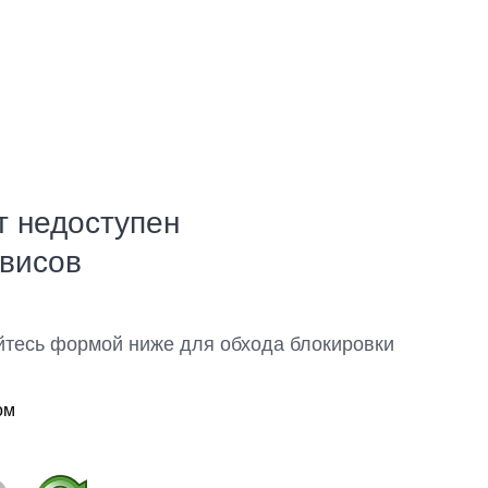
т недоступен
рвисов
йтесь формой ниже для обхода блокировки
ом