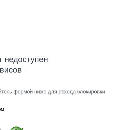
т недоступен
рвисов
йтесь формой ниже для обхода блокировки
ом