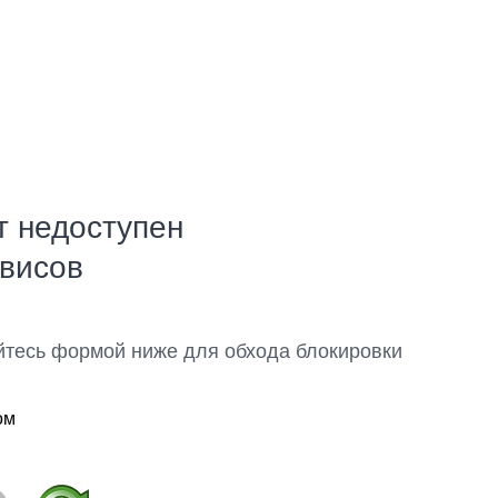
т недоступен
рвисов
йтесь формой ниже для обхода блокировки
ом