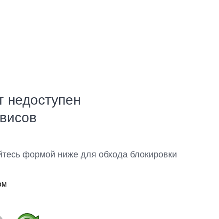
т недоступен
рвисов
йтесь формой ниже для обхода блокировки
ом