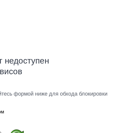
т недоступен
рвисов
йтесь формой ниже для обхода блокировки
ом