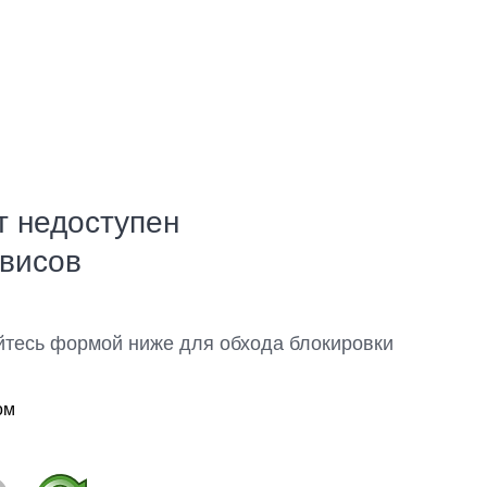
т недоступен
рвисов
йтесь формой ниже для обхода блокировки
ом