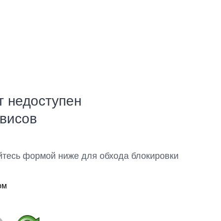
т недоступен
рвисов
йтесь формой ниже для обхода блокировки
ом