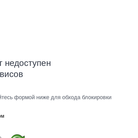
т недоступен
рвисов
йтесь формой ниже для обхода блокировки
ом