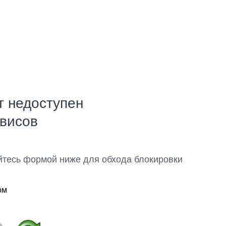
т недоступен
рвисов
йтесь формой ниже для обхода блокировки
ом