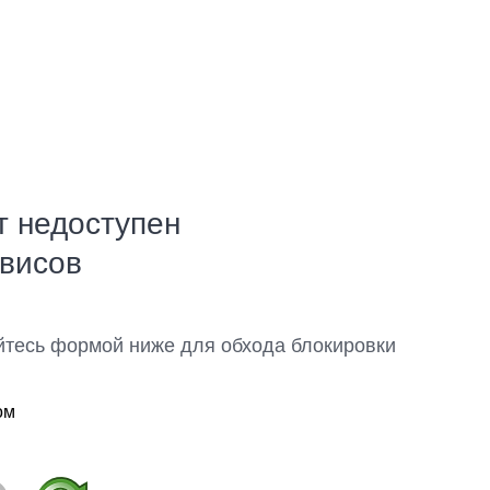
т недоступен
рвисов
йтесь формой ниже для обхода блокировки
ом