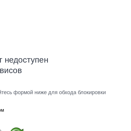
т недоступен
рвисов
йтесь формой ниже для обхода блокировки
ом