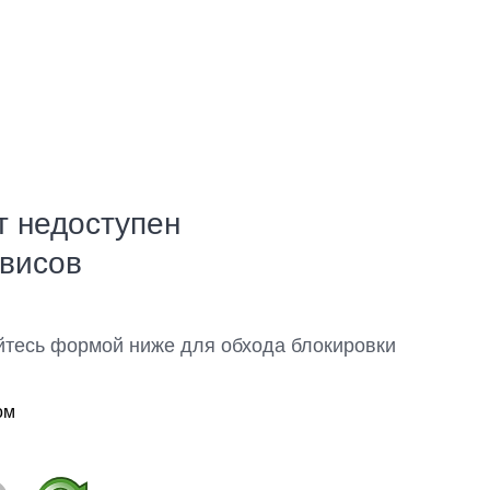
т недоступен
рвисов
йтесь формой ниже для обхода блокировки
ом