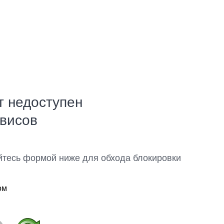
т недоступен
рвисов
йтесь формой ниже для обхода блокировки
ом